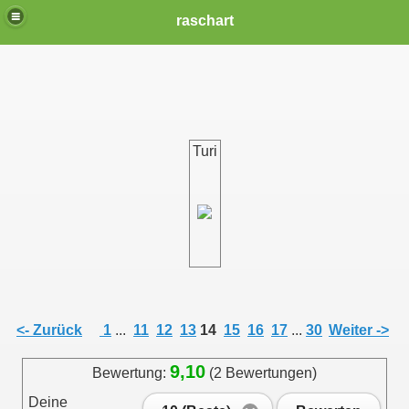
raschart
Turi
<- Zurück
1
...
11
12
13
14
15
16
17
...
30
Weiter ->
9,10
Bewertung:
(2 Bewertungen)
Deine