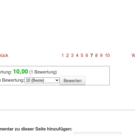
rück
1
2
3
4
5
6
7
8
9
10
W
10,00
rtung:
(1 Bewertung)
e Bewertung:
entar zu dieser Seite hinzufügen: