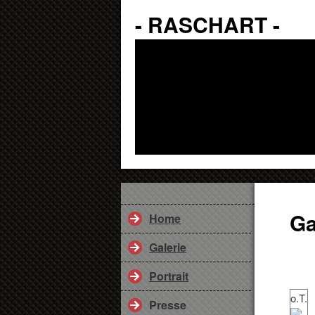
- RASCHART -
Ga
Home
Galerie
Portrait
o.T.
Presse