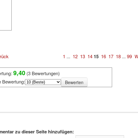
rück
1
...
12
13
14
15
16
17
18
...
99
W
9,40
rtung:
(3 Bewertungen)
e Bewertung:
entar zu dieser Seite hinzufügen: