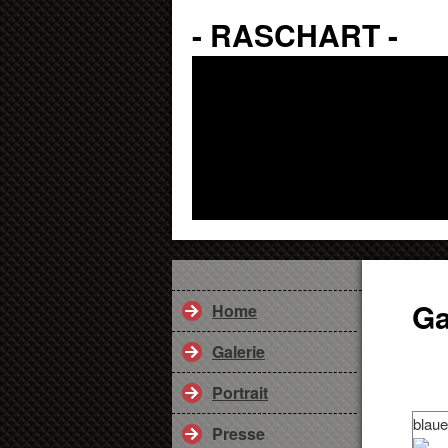
- RASCHART -
Ga
Home
Galerie
Portrait
blaue
Presse