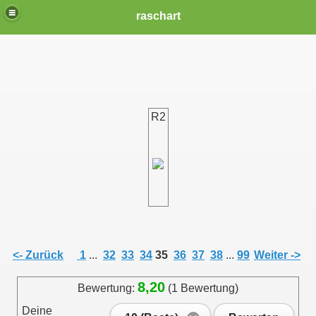
raschart
R2
<- Zurück
1
...
32
33
34
35
36
37
38
...
99
Weiter ->
8,20
Bewertung:
(1 Bewertung)
Deine