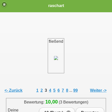
raschart
fließend
<- Zurück
1
2
3
4
5
6
7
8
...
99
Weiter ->
10,00
Bewertung:
(3 Bewertungen)
Deine